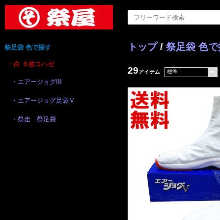
トップ
/
祭足袋 色で
祭足袋 色で探す
・白 ６枚コハゼ
29
アイテム
・エアージョグIII
・エアージョグ足袋Ｖ
・祭走 祭足袋