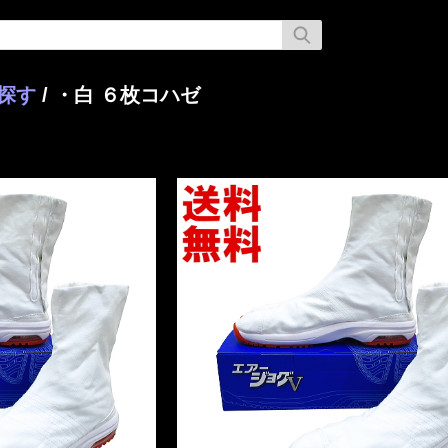
探す
/ ・白 ６枚コハゼ