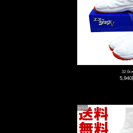
32.0c
5,94
SOLD