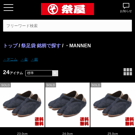
お知らせ
トップ
/
祭足袋 銘柄で探す
/ ・MANNEN
・デニム
・金
・銀
24
アイテム
SOLD
SOLD
SOLD
23.0cm
24.0cm
25.0cm