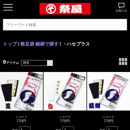
お知らせ
トップ
/
祭足袋 銘柄で探す
/ ・ハセプラス
9
アイテム
ショート
ショート
ショート
770円
770円
770円