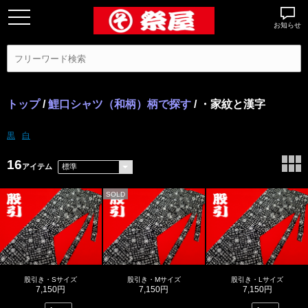
お知らせ
トップ
/
鯉口シャツ（和柄）柄で探す
/ ・家紋と漢字
黒
白
16
アイテム
SOLD
股引き・Sサイズ
股引き・Mサイズ
股引き・Lサイズ
7,150円
7,150円
7,150円