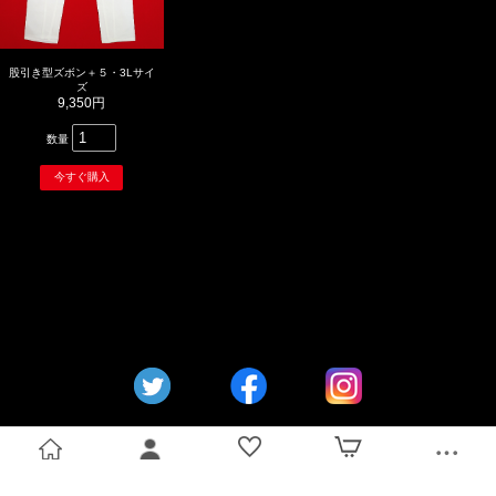
股引き型ズボン＋５・3Lサイ
ズ
9,350円
数量
トップ
ログイン
お気に入り
カート