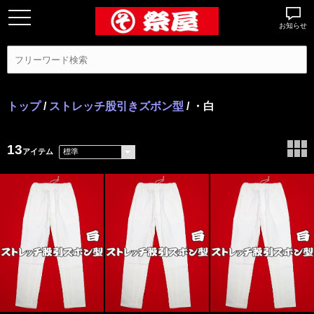
お知らせ
トップ
/
ストレッチ股引きズボン型
/ ・白
13
アイテム