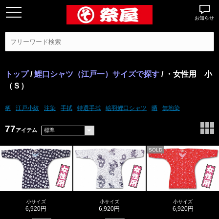
お知らせ
トップ
/
鯉口シャツ（江戸一）サイズで探す
/ ・女性用 小
（Ｓ）
柄
江戸小紋
注染
手拭
特選手拭
絵羽鯉口シャツ
晒
無地染
77
アイテム
SOLD
小サイズ
小サイズ
小サイズ
6,920円
6,920円
6,920円