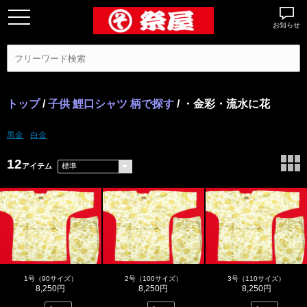
お知らせ
トップ
/
子供 鯉口シャツ 柄で探す
/ ・金彩・流水に花
黒金
白金
12
アイテム
1号（90サイズ）
2号（100サイズ）
3号（110サイズ）
8,250円
8,250円
8,250円