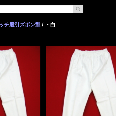
レッチ股引ズボン型
/ ・白