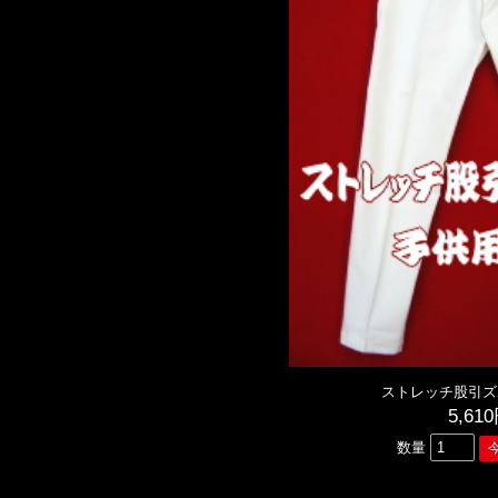
ストレッチ股引ズ
5,61
数量