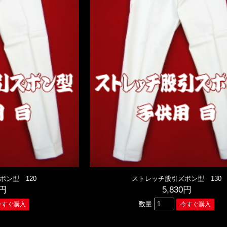
ボン型 120
ストレッチ股引ズボン型 130
0円
5,830円
数量