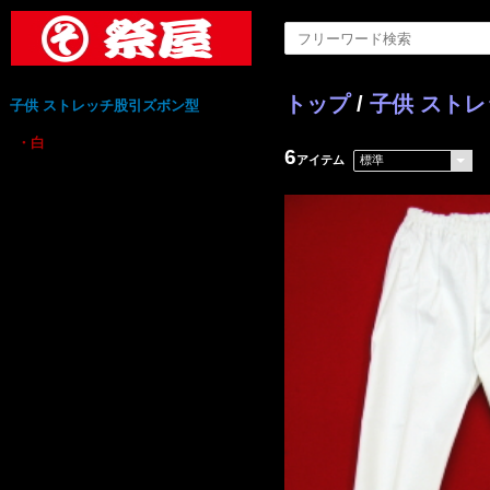
トップ
/
子供 スト
子供 ストレッチ股引ズボン型
・白
6
アイテム