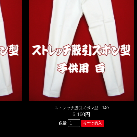
ストレッチ股引ズボン型 140
6,160円
数量