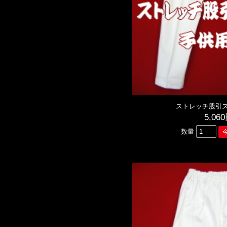
ストレッチ股引ズ
5,06
数量