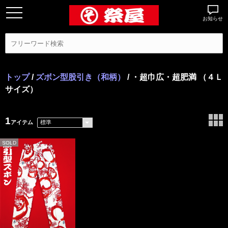
お知らせ
トップ
/
ズボン型股引き（和柄）
/ ・超巾広・超肥満 （４Ｌ
サイズ）
1
アイテム
SOLD