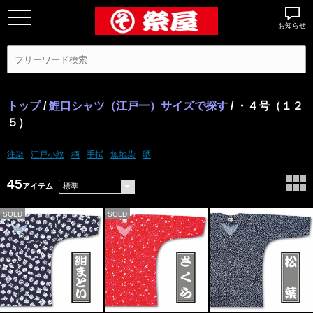
お知らせ
トップ
/
鯉口シャツ（江戸一）サイズで探す
/ ・４号（１２
５）
注染
江戸小紋
柄
手拭
無地染
晒
45
アイテム
SOLD
SOLD