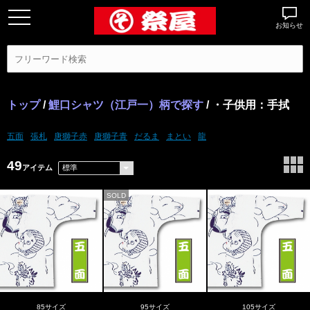
お知らせ
トップ
/
鯉口シャツ（江戸一）柄で探す
/ ・子供用：手拭
五面
張札
唐獅子赤
唐獅子青
だるま
まとい
龍
49
アイテム
SOLD
85サイズ
95サイズ
105サイズ