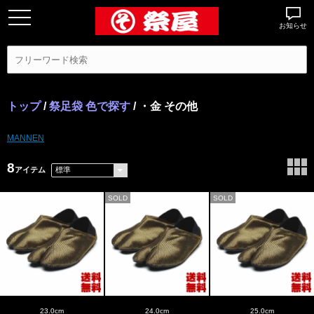
お知らせ
トップ
/
祭足袋 色で探す
/ ・金 その他
MANNEN
8
アイテム
SOLD
SOLD
23.0cm
24.0cm
25.0cm