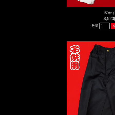
150サ
3,52
数量