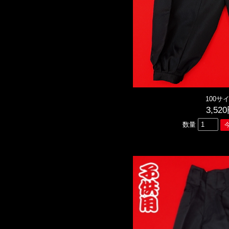
100サ
3,52
数量