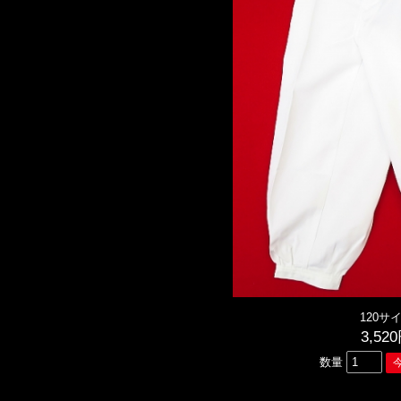
120サ
3,52
数量