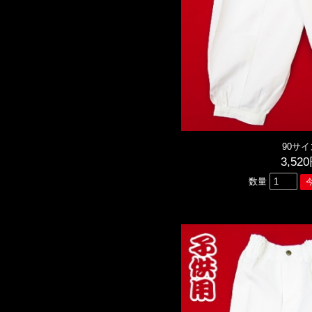
90サイ
3,52
数量