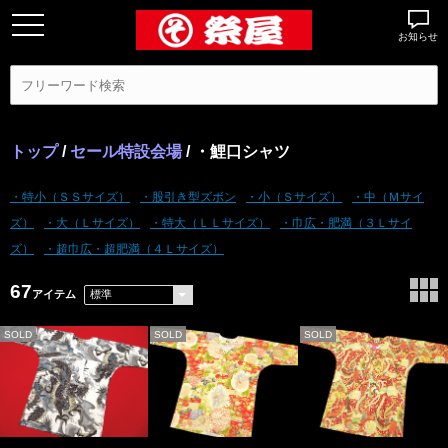
お知らせ
トップ
/
セール特設会場
/ ・鯉口シャツ
・特小（ＳＳサイズ）
・股引き型ズボン
・小（Ｓサイズ）
・中（Ｍサイ
ズ）
・大（Ｌサイズ）
・特大（ＬＬサイズ）
・巾広・肥満（３Ｌサイ
ズ）
・超巾広・超肥満（４Ｌサイズ）
67
アイテム
SOLD
SOLD
SOLD