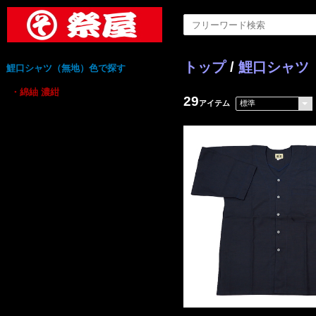
トップ
/
鯉口シャツ
鯉口シャツ（無地）色で探す
・綿紬 濃紺
29
アイテム