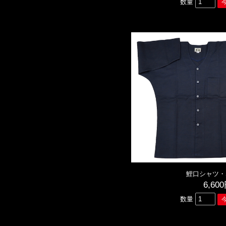
数量
鯉口シャツ・
6,60
数量