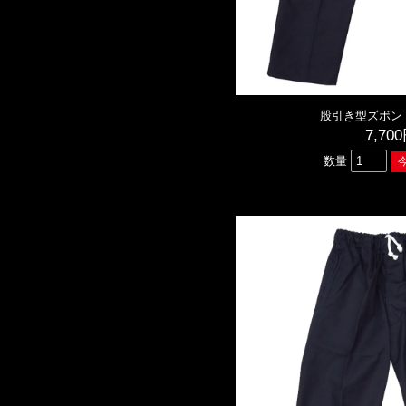
股引き型ズボン
7,70
数量