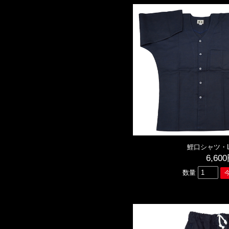
鯉口シャツ・
6,60
数量