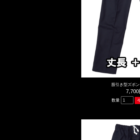
股引き型ズボン
7,70
数量